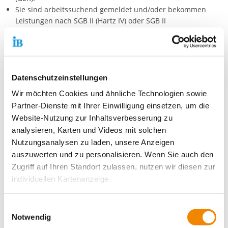
Sie sind arbeitssuchend gemeldet und/oder bekommen
Leistungen nach SGB II (Hartz IV) oder SGB II
(Arbeitslosengeld).
Sie sind in einer Ausbildung oder auf Ausbildungssuche.
Sie befinden sich im Anerkennungsverfahren für Ihren
Berufs- oder Ausbildungsabschluss.
Sie sind beschäftigt, haben aber keine ausreichenden
Datenschutzeinstellungen
Sprachkenntnisse.
Wir möchten Cookies und ähnliche Technologien sowie
Partner-Dienste mit Ihrer Einwilligung einsetzen, um die
Eine Teilnahmeberechtigung bekommen Sie beim Jobcenter
Website-Nutzung zur Inhaltsverbesserung zu
oder der Agentur für Arbeit. Beschäftigte und Auszubildende
können direkt beim BAMF einen Antrag stellen. Weitere
analysieren, Karten und Videos mit solchen
Informationen finden Sie auch auf der
Homepage des BAMF
.
Nutzungsanalysen zu laden, unsere Anzeigen
auszuwerten und zu personalisieren. Wenn Sie auch den
Die Teilnahme ist in der Regel kostenlos, außerdem können Sie
Zugriff auf Ihren Standort zulassen, nutzen wir diesen zur
Fahrgeld beantragen.
individuellen Kartenanzeige.
Bitte kommen Sie bei Interesse mit Ihrer
Teilnahmeberechtigung persönlich zu uns und bringen Sie
Soweit es für diese Zwecke erforderlich ist, erhalten
Einwilligungsauswahl
Ihren Pass und das Zertifikat/Ergebnis Ihrer letzten
unsere Partner Daten wie Ihre IP-Adresse und
Notwendig
Sprachprüfung mit.
verarbeiten diese zusammen mit Daten von anderen